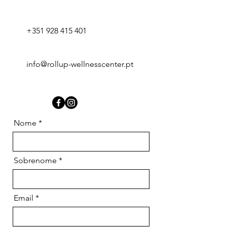
+351 928 415 401
info@rollup-wellnesscenter.pt
Nome
Sobrenome
Email